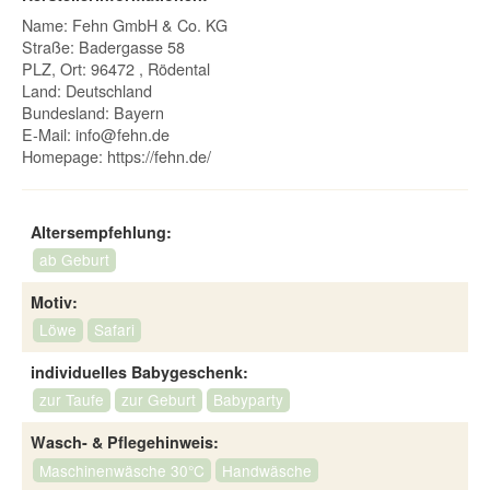
Name: Fehn GmbH & Co. KG
Straße: Badergasse 58
PLZ, Ort: 96472 , Rödental
Land: Deutschland
Bundesland: Bayern
E-Mail:
info@fehn.de
Homepage:
https://fehn.de/
Altersempfehlung:
ab Geburt
Motiv:
Löwe
Safari
individuelles Babygeschenk:
zur Taufe
zur Geburt
Babyparty
Wasch- & Pflegehinweis:
Maschinenwäsche 30°C
Handwäsche