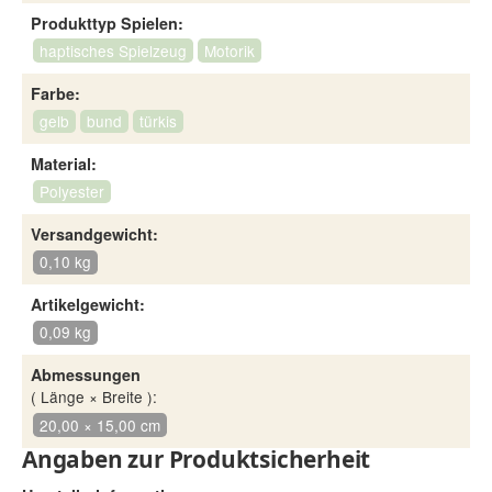
Produkttyp Spielen:
haptisches Spielzeug
Motorik
Farbe:
gelb
bund
türkis
Material:
Polyester
Versandgewicht:
0,10 kg
Artikelgewicht:
0,09 kg
Abmessungen
( Länge × Breite ):
20,00 × 15,00 cm
Angaben zur Produktsicherheit