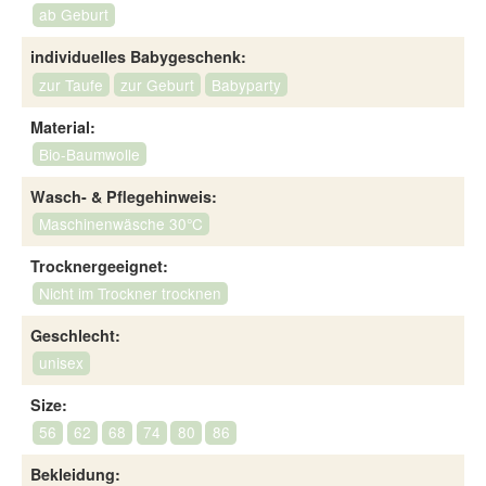
ab Geburt
individuelles Babygeschenk:
zur Taufe
zur Geburt
Babyparty
Material:
Bio-Baumwolle
Wasch- & Pflegehinweis:
Maschinenwäsche 30°C
Trocknergeeignet:
Nicht im Trockner trocknen
Geschlecht:
unisex
Size:
56
62
68
74
80
86
Bekleidung: