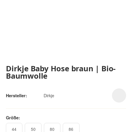
Dirkje Baby Hose braun | Bio-
Baumwolle
Dirkje
Hersteller:
Größe:
44
50
80
86
44
50
80
86