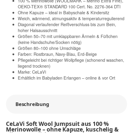
100 % Merinowolle (WOOLMARK – Merino Extra Fine),
OEKO-TEX® STANDARD 100 Cert. No. 2276-364 DTI
Ohne Kapuze – ideal in Babyschale & Kindersitz
Weich, wärmend, atmungsaktiv & temperaturregulierend
Diagonal verlaufender Reißverschluss bis zum Bein,
hoher Halsausschnitt
Größen 50–70 mit umklappbaren Ärmeln & Füßchen
(keine Handschuhe/Socken nötig)
Größen 80–100 ohne Umschläge
Farben: Rostbraun, Navy-Blau, Erd-Beige
Pflegeleicht bei richtiger Wollpflege (schonend waschen,
liegend trocknen)
Marke: CeLaVi
Erhältlich im Babyladen Erlangen – online & vor Ort
Beschreibung
CeLaVi Soft Wool Jumpsuit aus 100 %
Merinowolle – ohne Kapuze, kuschelig &