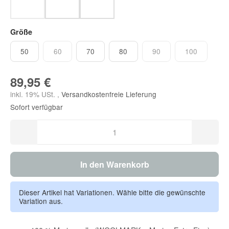
Savannah Tan
Night Sky
Marron
Größe
50
60
70
80
90
100
50
60
70
80
90
100
89,95 €
inkl. 19% USt. ,
Versandkostenfreie Lieferung
Sofort verfügbar
In den Warenkorb
Dieser Artikel hat Variationen. Wähle bitte die gewünschte
Variation aus.