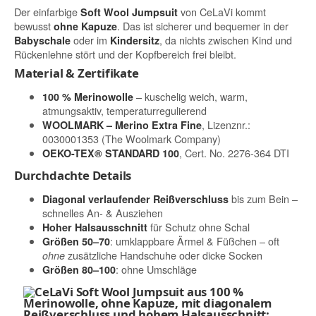
Der einfarbige
von CeLaVi kommt
Soft Wool Jumpsuit
bewusst
. Das ist sicherer und bequemer in der
ohne Kapuze
oder im
, da nichts zwischen Kind und
Babyschale
Kindersitz
Rückenlehne stört und der Kopfbereich frei bleibt.
Material & Zertifikate
– kuschelig weich, warm,
100 % Merinowolle
atmungsaktiv, temperaturregulierend
, Lizenznr.:
WOOLMARK – Merino Extra Fine
0030001353 (The Woolmark Company)
, Cert. No. 2276-364 DTI
OEKO-TEX® STANDARD 100
Durchdachte Details
bis zum Bein –
Diagonal verlaufender Reißverschluss
schnelles An- & Ausziehen
für Schutz ohne Schal
Hoher Halsausschnitt
: umklappbare Ärmel & Füßchen – oft
Größen 50–70
zusätzliche Handschuhe oder dicke Socken
ohne
: ohne Umschläge
Größen 80–100