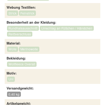
Webung Textilien:
Strick
Feinstrick
Besonderheit an der Kleidung:
Rundhalsausschnitt
Umschlag an Füßchen / Händchen
Reißverschluss
Material:
Wolle
Merinowolle
Bekleidung:
Wollfleece Overall
Motiv:
Uni
Versandgewicht:
0,40 kg
Artikelgewicht: