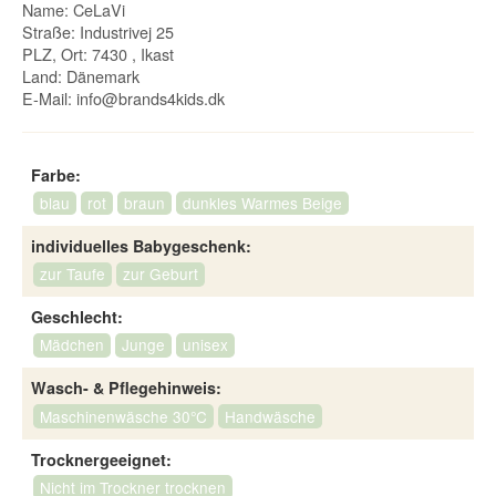
Name: CeLaVi
Straße: Industrivej 25
PLZ, Ort: 7430 , Ikast
Land: Dänemark
E-Mail:
info@brands4kids.dk
Farbe:
blau
rot
braun
dunkles Warmes Beige
individuelles Babygeschenk:
zur Taufe
zur Geburt
Geschlecht:
Mädchen
Junge
unisex
Wasch- & Pflegehinweis:
Maschinenwäsche 30°C
Handwäsche
Trocknergeeignet:
Nicht im Trockner trocknen