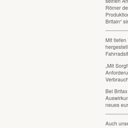
seinen An
Römer der
Produktio
Britain“ si
Mit tiefe
hergestel
Fahrradsit
„Mit Sorgf
Anforderu
Verbrauch
Bei Brita
Auswirkun
neues eur
Auch unse