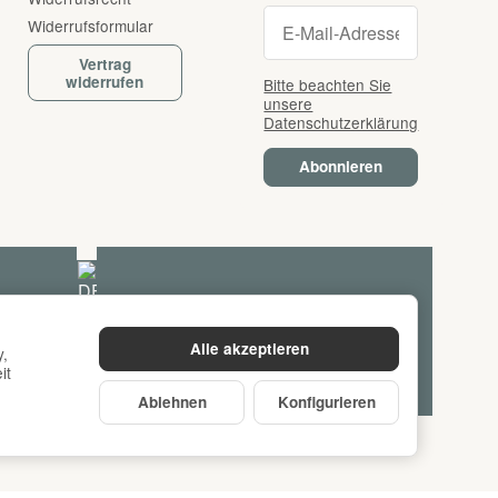
Newsletter Abonnie
Newsletter Abonnieren
Widerrufsformular
Vertrag
widerrufen
Bitte beachten Sie
unsere
Datenschutzerklärung
Abonnieren
Alle akzeptieren
y,
it
Ablehnen
Konfigurieren