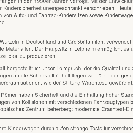
fängen in den 1930er Jahren verfolgt. Mit der Entwicklun
 Kindersicherheit uneingeschränkt verschrieben. Heute 
n von Auto- und Fahrrad-Kindersitzen sowie Kinderwag
nd.
n Wurzeln in Deutschland und Großbritannien, verwendet 
lte Materialien. Der Hauptsitz in Leipheim ermöglicht es
ze lokal zu produzieren.
alt hergestellt“ ist unser Leitspruch, der die Qualität u
ngen an die Schadstofffreiheit liegen weit über den ges
erorganisationen, wie der Stiftung Warentest, gewürdigt
x Römer haben Sicherheit und die Einhaltung hoher Standa
gen von Kollisionen mit verschiedenen Fahrzeugtypen b
opäisches Zentrum beherbergt modernste Crashtest-Ein
re Kinderwagen durchlaufen strenge Tests für verschied