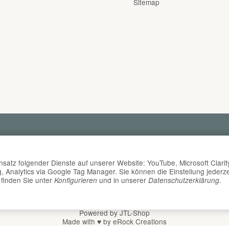
Sitemap
insatz folgender Dienste auf unserer Website: YouTube, Microsoft Clarit
nalytics via Google Tag Manager. Sie können die Einstellung jederze
 finden Sie unter
und in unserer
.
Konfigurieren
Datenschutzerklärung
*
Alle Preise inkl. gesetzlicher USt., zzgl.
Versand
© DER Babyladen Erlangen
Powered by
JTL-Shop
Made with
♥
by
eRock Creations