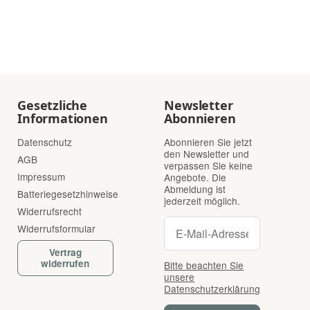
Gesetzliche
Newsletter
Informationen
Abonnieren
Datenschutz
Abonnieren Sie jetzt
den Newsletter und
AGB
verpassen Sie keine
Impressum
Angebote. Die
Abmeldung ist
Batteriegesetzhinweise
jederzeit möglich.
Widerrufsrecht
Newsletter Abonnie
Newsletter Abonnieren
Widerrufsformular
Vertrag
widerrufen
Bitte beachten Sie
unsere
Datenschutzerklärung