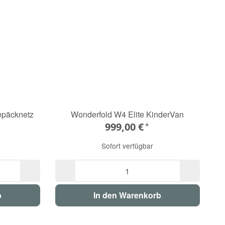
päcknetz
Wonderfold W4 Elite KinderVan
999,00 €
*
Sofort verfügbar
b
In den Warenkorb