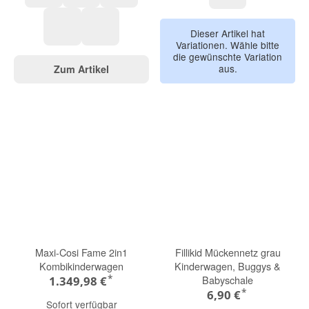
Orca Black
Evergreen
Dolphin Grey
Oyster / braun
Dieser Artikel hat
Variationen. Wähle bitte
Black Beauty
Olive Garden
die gewünschte Variation
aus.
Zum Artikel
Maxi-Cosi Fame 2in1
Fillikid Mückennetz grau
Kombikinderwagen
Kinderwagen, Buggys &
*
Babyschale
1.349,98 €
*
6,90 €
Sofort verfügbar