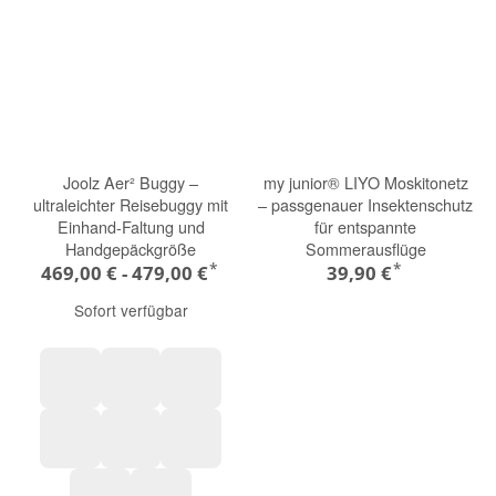
Joolz Aer² Buggy –
my junior® LIYO Moskitonetz
ultraleichter Reisebuggy mit
– passgenauer Insektenschutz
Einhand-Faltung und
für entspannte
Handgepäckgröße
Sommerausflüge
*
*
469,00 € -
479,00 €
39,90 €
Sofort verfügbar
hazel brown
dark navy blue
sandy taupe
sage green
space black
forest green