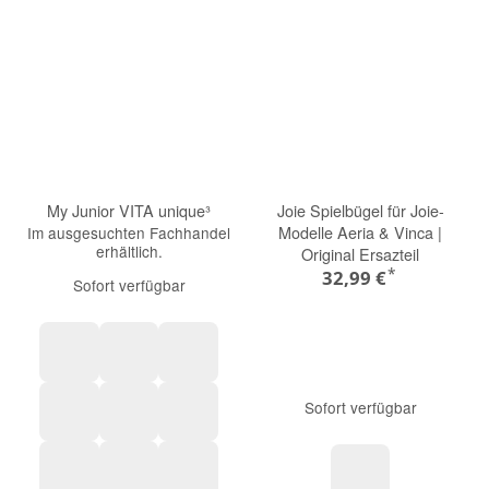
My Junior VITA unique³
Joie Spielbügel für Joie-
Modelle Aeria & Vinca |
Im ausgesuchten Fachhandel
erhältlich.
Original Ersazteil
*
32,99 €
Sofort verfügbar
Savanna Beige
Golden Beige
Sunkissed Brown
Sofort verfügbar
Truly Taupe
Moss Green
Morning Light