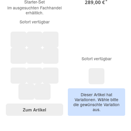
*
Starter-Set
289,00 €
Im ausgesuchten Fachhandel
erhältlich.
Sofort verfügbar
Black Amour
Marron
Pure Cashmere
Sofort verfügbar
Beige no.1
Greenish
Calm Grey
Champagne
Titan
Bronze
night
Dieser Artikel hat
Variationen. Wähle bitte
Black Matt With Black Handle
Black Matt With Brown Handle
die gewünschte Variation
aus.
Zum Artikel