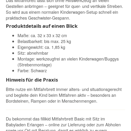
Das Mitfahrbrett lässt sich ohne Hilfswerkzeug an vielen
Gestellen anbringen – geeignet für quer- und vertikale Streben.
So wird aus einem normalen Kinderwagen-Setup schnell ein
praktisches Geschwister-Gespann.
Produktdetails auf einen Blick
Maße: ca. 32 x 33 x 32 cm
Belastbarkeit: bis max. 25 kg
Eigengewicht: ca. 1,85 kg
Sitz: abnehmbar
Montage: werkzeugfrei an vielen Kinderwagen/Buggys
(Strebenmontage)
Farbe: Schwarz
Hinweis für die Praxis
Bitte nutze ein Mitfahrbrett immer alters- und situationsgerecht
und begleite dein Kind beim Mitfahren aktiv – besonders an
Bordsteinen, Rampen oder in Menschenmengen.
Du bekommst das fillikid Mitfahrbrett Basic mit Sitz im
Babyladen Erlangen – online zur Lieferung oder zum Abholen
sowie vor Ort mit Beratung, damit es wirklich zu eurem