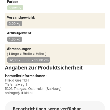
Farbe:
schwarz
Versandgewicht:
2,00 kg
Artikelgewicht:
1,85 kg
Abmessungen
( Länge × Breite × Höhe ):
32,00 × 33,00 × 32,00 cm
Angaben zur Produktsicherheit
Herstellerinformationen:
Fillikid GesmbH
Tiefentalweg 1
5303 Thalgau, Österreich (Salzburg)
anfrage@fillikid.at
Benachrichtigen, wenn verfügbar