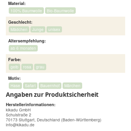
Material:
100% Baumwolle
Bio-Baumwolle
Geschlecht:
Mädchen
Junge
unisex
Altersempfehlung:
ab 6 monaten
Farbe:
gelb
rosa
grau
Motiv:
Hase
Safari
Bauernhof
Märchen
Angaben zur Produktsicherheit
Herstellerinformationen:
kikadu GmbH
Schulstraße 2
70173 Stuttgart, Deutschland (Baden-Württemberg)
info@kikadu.de