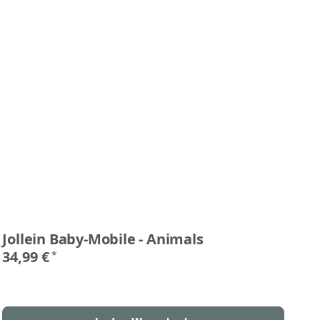
Jollein Baby-Mobile - Animals
Jo
Ho
34,99 €
*
2