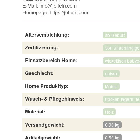
E-Mail:
info@jollein.com
Homepage:
https://jollein.com
Altersempfehlung:
ab Geburt
Zertifizierung:
Von unabhängigen 
Einsatzbereich Home:
wickeltisch babyb
Geschlecht:
unisex
Home Produkttyp:
Mobile
Wasch- & Pflegehinweis:
trocken lagern; f
Material:
Holz
Versandgewicht:
0,90 kg
Artikelgewicht:
0,50 kg