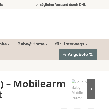
is
täglicher Versand durch DHL
nke
Baby@Home
für Unterwegs
% Angebote %
r) – Mobilearm
t